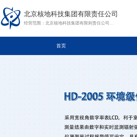
北京核地科技集团有限责任公司
经营范围：北京核地科技集团有限则责任公司是核工业北京地质研究院下属单位。公司成立于1991年，是集地质业，化工业，电子业为一体的综合性国有全资企业。作为核工业北京地质研究院民用产品对外经营的窗口，公司以核地研院强大的科研力量为依托，致力于其军用技术的推广和转化。目前公司开展的主要业务有：矿产资源评价，工程勘察，放射性仪器研发及环境评价等。
首页