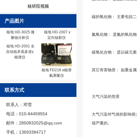
核研院视频
碳的氧化物： 主要包括
产品图片
核地 HD-3025 微
核地 HD-2007 γ
氮氧化物： 是氮的氧化
量铀分析仪
定向辐射仪
核地 HD-2001 全
自动低本底多道γ
碳氢化合物： 是以碳元
能谱仪
其它有害物质： 如重金
核地 FD218 α能谱
氡测量仪
联系方式
大气污染的危害
联系人：邓雪
电话：010-84459554
大气污染对气候的影响很
邮件：2850832025@qq.com
很严重的。
手机：13693384717