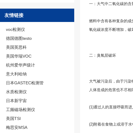
一：大气中二氧化碳的含
友情链接
燃料中含有各种复杂的成
voc检测仪
氧化碳浓度不断增加，破
德国德图testo
美国英思科
二：臭氧层破坏
美国华瑞VOC
杭州爱华声级计
意大利哈纳
大气被污染后，由于污染
日本GASTEC检测管
人体造成的危害也不尽相
水质检测仪
日本新宇宙
(1)通过人的直接呼吸而进
工频磁场检测仪
美国TSI
(2)附着在食物上或溶于
梅思安MSA