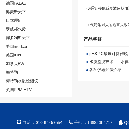
德国PALAS
(3)通过接触或刺激皮
奥豪斯天平
日本理研
大气污染对人的危害大致
罗威邦水质
赛多利斯天平
产品答疑
美国medcom
pHS-4C酸度计操作
英国ION
水质监测技术-----
加拿大BW
各种仪器知识介绍
梅特勒
梅特勒水质检测仪
英国PPM HTV



电话 ：010-84459554
手机 ：13693384717
QQ