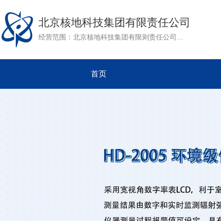
北京核地科技集团有限责任公司
经营范围：北京核地科技集团有限则责任公司是核工业北京地质研究院下属单位。公司成立于1991年，是集地质业，化工业，电子业为一体的综合性国有全资企业。作为核工业北京地质研究院民用产品对外经营的窗口，公司以核地研院强大的科研力量为依托，致力于其军用技术的推广和转化。目前公司开展的主要业务有：矿产资源评价，工程勘察，放射性仪器研发及环境评价等。
首页