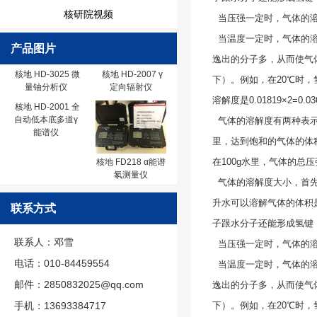
核研院视频
当压强一定时，气体的溶
当温度一定时，气体的溶
产品图片
逸出的分子多，从而使气
核地 HD-3025 微
核地 HD-2007 γ
下）。例如，在20℃时，氢气
量铀分析仪
定向辐射仪
溶解度是0.01819×2=0.03
核地 HD-2001 全
自动低本底多道γ
气体的溶解度有两种表示方
能谱仪
里，达到饱和的气体的体
在100g水里，气体的总压
核地 FD218 α能谱
氡测量仪
气体的溶解度大小，首先决
升水可以溶解气体的体积是：
联系方式
子跟水分子还能形成氢键
联系人：邓雪
当压强一定时，气体的溶
电话：010-84459554
当温度一定时，气体的溶
邮件：2850832025@qq.com
逸出的分子多，从而使气
手机：13693384717
下）。例如，在20℃时，氢气