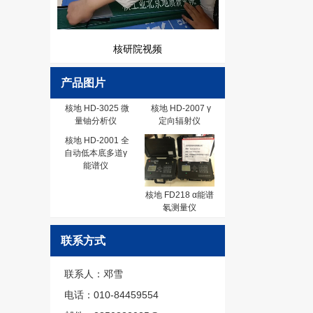
核研院视频
产品图片
核地 HD-3025 微
核地 HD-2007 γ
量铀分析仪
定向辐射仪
核地 HD-2001 全
自动低本底多道γ
能谱仪
核地 FD218 α能谱
氡测量仪
联系方式
联系人：邓雪
电话：010-84459554