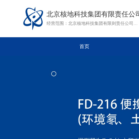
北京核地科技集团有限责任公
经营范围：北京核地科技集团有限则责任公司是核工业北京地质研究院下属单位。公司成立于1991年，是集地质业，化工业，电子业为一体的综合性国有全资企业。作为核工业北京地质研究院民用产品对外经营的窗口，公司以核地研院强大的科研力量为依托，致力于其军用技术的推广和转化。目前公司开展的主要业务有：矿产资源评价，工程勘察，放射性仪器研发及环境评价等。
首页