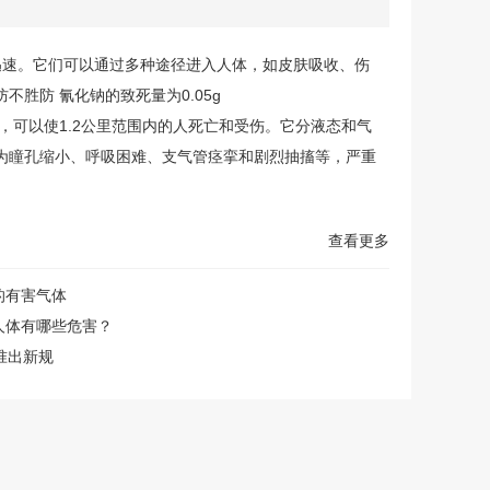
迅速。它们可以通过多种途径进入人体，如皮肤吸收、伤
胜防 氰化钠的致死量为0.05g
，可以使1.2公里范围内的人死亡和受伤。它分液态和气
为瞳孔缩小、呼吸困难、支气管痉挛和剧烈抽搐等，严重
查看更多
的有害气体
人体有哪些危害？
准出新规