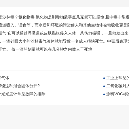
是沙林毒
？氰化物毒 氰化物是剧毒物质零点几克就可以毙命 且中毒非常
吸道吸入、误食等，而水质和环境的污染使人和其他生物体被动吸收更是防不
毒气 它可以通过呼吸道或皮肤黏膜侵入人体，杀伤力极强，一旦散发出来
，一滴针眼大小的沙林毒气液体就能导致一名成人很快死亡。中毒后表现
死亡。 仅一滴的剂量就可以在几分钟之内致人于死地
有气体
工业上常见
和镍这种混合固体分开?
二氧化碳对
分光光度计常见故障的排除
涂料VOC标