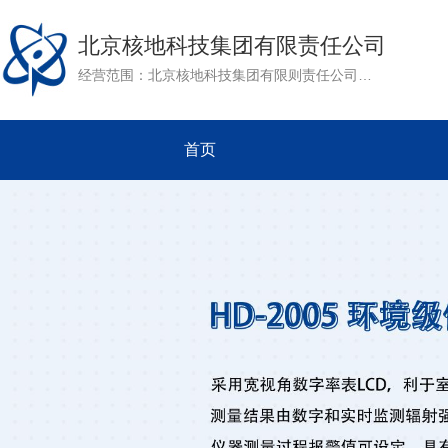
北京核地科技集团有限责任公司
经营范围：北京核地科技集团有限则责任公司是核工业北京地质研究院下属单位。公司成立于1991年，是集地质业，化工业，电子业为一体的综合性国有全资企业。作为核工业北京地质研究院民用产品对外经营的窗口，公司以核地研院强大的科研力量为依托，致力于其军用技术的推广和转化。目前公司开展的主要业务有：矿产资源评价，工程勘察，放射性仪器研发及环境评价等。
首页