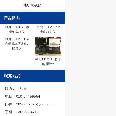
核研院视频
产品图片
核地 HD-3025 微
核地 HD-2007 γ
量铀分析仪
定向辐射仪
核地 HD-2001 全
自动低本底多道γ
能谱仪
核地 FD218 α能谱
氡测量仪
联系方式
联系人：邓雪
电话：010-84459554
邮件：2850832025@qq.com
手机：13693384717