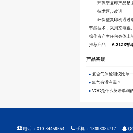
环保型复印产品是未
技术逐步改进
环保型复印机通过选用
节能技术，采用充电辊
操作者产生任何身体上
推荐产品
A-21ZX
产品答疑
复合气体检测仪比单
氦气有没有毒？
VOC是什么英语单词



电话 ：010-84459554
手机 ：13693384717
QQ