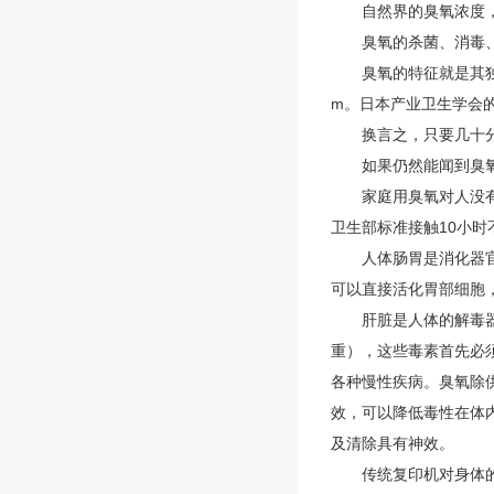
自然界的臭氧浓度，在夏天
臭氧的杀菌、消毒、脱臭
臭氧的特征就是其独特的
m。日本产业卫生学会
换言之，只要几十分之
如果仍然能闻到臭氧的
家庭用臭氧对人没有害。
卫生部标准接触10小
人体肠胃是消化器官，
可以直接活化胃部细胞
肝脏是人体的解毒器官
重），这些毒素首先必
各种慢性疾病。臭氧除
效，可以降低毒性在体
及清除具有神效。
传统复印机对身体的