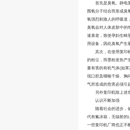
首先是臭氧。静电复印
围氧分子结合而形成臭氧
氧强烈刺激人的呼吸道
臭氧会对人体皮肤中的
速衰老，致使孕妇生畸
用设备，因此臭氧产生
其次，在使用复印机工
的粉尘，而墨粉发热产
量有害的有机气体(如
现口腔及咽喉干燥、胸
气所造成的危害必须引
另外复印机除上述危害
认识不断加强
随着社会的进步，健康
代有氟冰箱，无辐射的
一些复印机厂商也正不