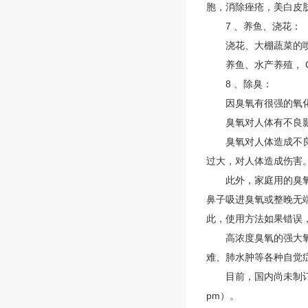
胞，消除痤疮，美白皮
7 、养鱼、浇花：
浇花、大棚蔬菜的喷
养鱼、水产养殖， O
8 、除臭：
因臭氧有很强的氧化分
臭氧对人体有不良影
臭氧对人体造成不良影
过大，对人体造成伤害
此外，家庭用的臭氧机
鼻子吸进臭氧或整晚无
此，使用方法如果错误
高浓度臭氧的强大氧化
难、肺水肿等各种自觉
目前，国内尚未制订关于臭
pm）。