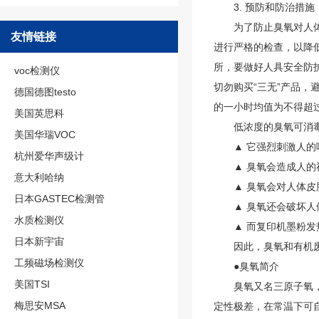
3. 预防和防治措施
为了防止臭氧对人体的
友情链接
进行严格的检查，以降
所，要做好人具安全防
voc检测仪
切勿购买“三无”产品
德国德图testo
的一小时均值为不得超过0
美国英思科
低浓度的臭氧可消毒
美国华瑞VOC
▲ 它强烈刺激人的呼
杭州爱华声级计
▲ 臭氧会造成人的神
意大利哈纳
▲ 臭氧会对人体皮肤
日本GASTEC检测管
▲ 臭氧还会破坏人体
水质检测仪
▲ 而复印机墨粉发热
日本新宇宙
因此，臭氧和有机废
工频磁场检测仪
●臭氧简介
美国TSI
臭氧又名三原子氧，俗
梅思安MSA
定性极差，在常温下可