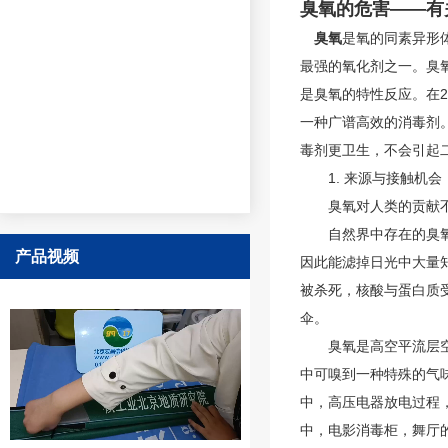
臭氧的危害
——
有
臭氧
是氧的同素异形
最强的氧化剂之一。臭
是臭氧的特性反应。在25
一种广谱高效的消毒剂
毒剂更卫生，不会引起二
1. 来源与接触机会
臭氧
对人类的贡献
自然界中存在的臭氧有
产品视频
因此能滤掉日光中大量
被杀死，核酸与蛋白质
伞。
臭氧
是高空平流层
中可嗅到一种特殊的气
中，高压电器放电过程
中，电影消毒柜，舞厅