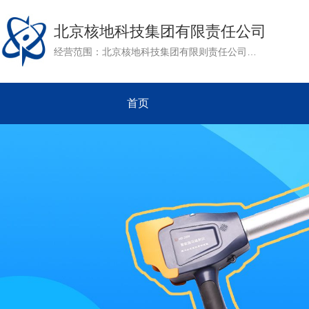
北京核地科技集团有限责任公司
经营范围：北京核地科技集团有限则责任公司是核工业北京地质研究院下属单位。公司成立于1991年，是集地质业，化工业，电子业为一体的综合性国有全资企业。作为核工业北京地质研究院民用产品对外经营的窗口，公司以核地研院强大的科研力量为依托，致力于其军用技术的推广和转化。目前公司开展的主要业务有：矿产资源评价，工程勘察，放射性仪器研发及环境评价等。
首页