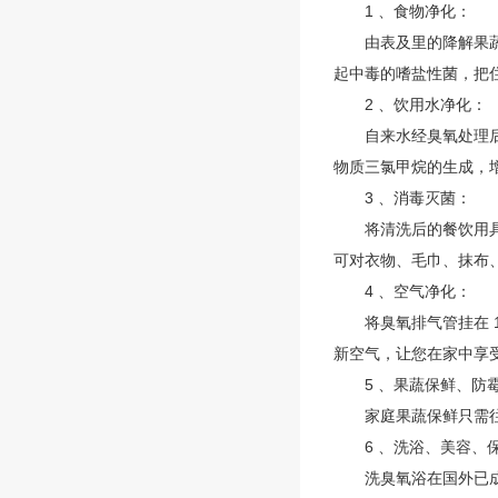
1 、食物净化：
由表及里的降解果蔬、
起中毒的嗜盐性菌，把
2 、饮用水净化：
自来水经臭氧处理后是
物质三氯甲烷的生成，
3 、消毒灭菌：
将清洗后的餐饮用具放
可对衣物、毛巾、抹布
4 、空气净化：
将臭氧排气管挂在 1.
新空气，让您在家中享
5 、果蔬保鲜、防
家庭果蔬保鲜只需往袋装
6 、洗浴、美容、
洗臭氧浴在国外已成为