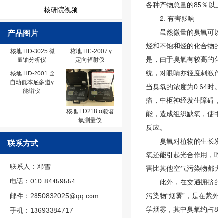
各种产物总量的85％以
核研院视频
2. 有害影响
虽然微量的臭氧可以起
产品图片
烃和不饱和烃的化合物
核地 HD-3025 微
核地 HD-2007 γ
是，由于臭氧有较高的
量铀分析仪
定向辐射仪
统，对眼睛亦轻度刺激作
核地 HD-2001 全
自动低本底多道γ
当臭氧的浓度为0.64
能谱仪
痛，中枢神经发生障碍
核地 FD218 α能谱
能，造成组织缺氧，使
氡测量仪
反应。
臭氧对植物的生长发育
联系方式
氧还能引起光合作用，
联系人：邓雪
害比其他空气污染物都
电话：010-84459554
此外，在交通拥挤的主
邮件：2850832025@qq.com
污染物“烟雾”，是在
学烟雾，其中臭氧约占
手机：13693384717