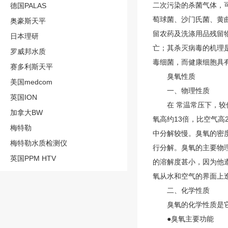
二次污染的杀菌气体，
德国PALAS
萄球菌、沙门氏菌、黄
奥豪斯天平
留农药及洗涤用品残留
日本理研
亡；其杀灭病毒的机理
罗威邦水质
毒细菌，而健康细胞具
赛多利斯天平
臭氧性质
美国medcom
一、物理性质
英国ION
在 常温常压下，较低
加拿大BW
氧高约13倍，比空气
梅特勒
中分解较慢。臭氧的密度是2
梅特勒水质检测仪
行分解。臭氧的主要物理
英国PPM HTV
的溶解度甚小，因为他
氧从水和空气的界面上
二、化学性质
臭氧的化学性质是它的
●
臭氧
主要功能